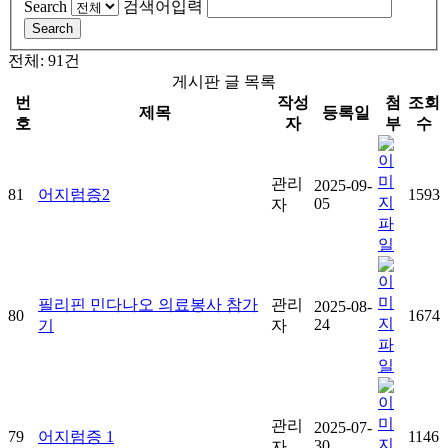
Search
검색어입력
Search
전체: 91건
게시판 글 목록
번
작성
첨
조회
제목
등록일
호
자
부
수
관리
2025-09-
81
어지럼증2
1593
05
자
필리핀 민다나오 의료봉사 참가
관리
2025-08-
80
1674
24
기
자
관리
2025-07-
79
어지럼증 1
1146
30
자