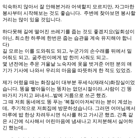
익숙하지 않아서 잘 안해본거라 어색할지 모르지만, 자그마한
봉사부터 시작해보는 것도 좋습니다. 주변에 찾아보면 봉사할
거리는 많이 있을 것입니다.
하다못해 길에 떨어진 쓰레기를 줍는 것도 좋겠지요(일회성이
아닌, 최소한 하루에 한번은 줍는 습관을 계속 유지해야 합니
다)
길 모르는 이를 도와줘도 되고, 누군가의 손수래를 뒤에서 밀
어줘도 되고, 굶주린이에게 밥 한끼 사줘도 되고..
몇 년전에는 추운 겨울날 노숙자에 옷을 벗겨준 어떤 분의 얘
기가 기사에 나와서 우리의 마음을 따뜻하게 한 적도 있었죠.
제가 어렸을 때는 화장실이 대부분 푸세식(재래식)화장실이었
습니다. 똥을 빨아들이는 똥차는 없던시절이라..사람이 긴 똥
바가지 가지고 퍼내서...밭에 거름으로 쓰곤 했죠.
그 때 저희 동네에도 똥 푸는 '복철이아저씨'라는 분이 계셨는
데, 주기적으로 저희집에 방문하셨습니다. 그러면 어머님께서
마루에 밥 한상 차려두시면 식사를 하고 가시곤 했죠. 간혹 같
은 시간에 식사해서 어린마음에 냄새나고 지저분해서 싫어하
긴 했는데...