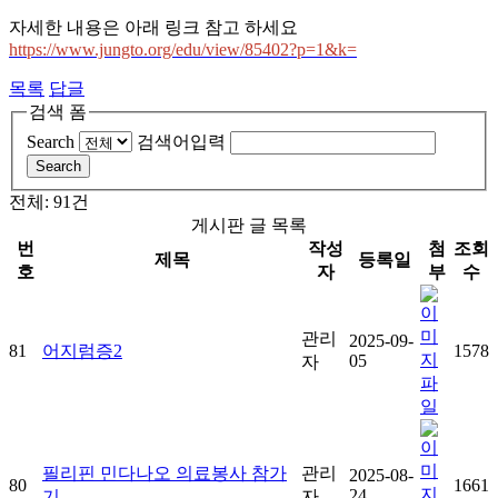
자세한 내용은 아래 링크 참고 하세요
https://www.jungto.org/edu/view/85402?p=1&k=
목록
답글
검색 폼
Search
검색어입력
Search
전체: 91건
게시판 글 목록
번
작성
첨
조회
제목
등록일
호
자
부
수
관리
2025-09-
81
어지럼증2
1578
05
자
필리핀 민다나오 의료봉사 참가
관리
2025-08-
80
1661
24
기
자