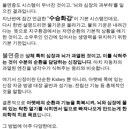
불면증도 시스템이 무너진 것이고, '뇌와 심장의 과부하'를 일
으킨 결과입니다.
'수승화강'
지난번에 잠간 언급한
이 기본 시스템인데요,
다시 한번 설명드리면 물기운은 올라가고, 불의 기운은 내려간
다는 뜻으로 지구환경에서는 자연순환의 기본적 상황을 얘기
한 것이고, 소우주인 인간에 있어서는 생명력을 유지하기 위한
기본 기전입니다.
불면증
은
상체 특히 심장과 뇌가 과열된 것이고, 이를 식혀주
는 것이 수분의 순환을 담당하는 신장입니다
. 마치 자동차의
과열된 엔진을 냉각수가 식혀주는 원리와 비슷합니다.
여기서 신장이란 단순한 Kidney 뿐 아니라, 아랫배 쪽에 있는
신장 자궁 방광 대장 골반과 성기능, 전립선 기능 등 총체적인
것을 말합니다.
결론적으로
아랫배의 순환과 기능을 회복시켜, 뇌와 심장에 몰
려 있는 탁한 열기를 식히면서 밑으로 빠져나오게 만드는게 한
의학적 치료 목표
입니다.
그 방법에 아주 다양한데요.