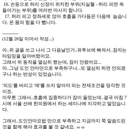
16. 손등으로 허리 신장이 위치한 부위(지실혈 - 허리 피면 쏙
들어가는 부위)를 여러번 마사지 합니다.
17. 허리 피고 정좌세로 앉아 호흡을 가다듬은 다음에 눕습니
다. 온 몸의 힘을 다 뺍니다.
-----------
(12월 26일 이어서 작성...)
아..위 글을 쓰고 나서 그 다음날인가..유투브에 빠져서..잠자는
타임밍을 잃어버렸어요.
그래서 위 동작을 열심히 했는데, 잠이 안왔어요...
아..그냥 도인 안마만으로 부족하구나...또 열심히 하면 안되겠
구나 하는 반성이 있었습니다.
'의도'를 버리고 '애'를 쓰지 말아야 되는 전재조건을 망각한 것
이죠.
아무튼 그래서..호흡에 집중하다가 잠이 들었는데..결국 아침 7
시에 서울 선배 한의원에서 하는 세미나에 지각하고 말았습니
다.
그래서..도인안마요법 만으로 부족하고 지금까지 쭉 말씀드린
것을 함께 해야 효과를 볼 것 같네요. ㅠㅠ