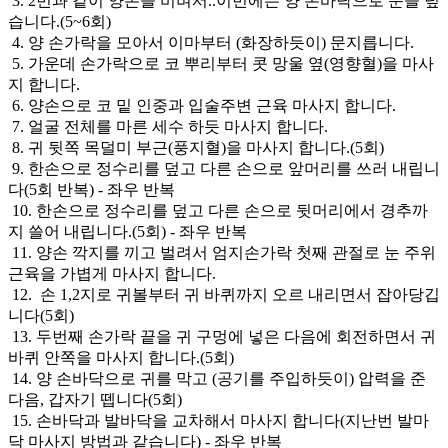
3. 2번과 같이 양손을 비벼서..이번에는 양 손바닥으로 눈을 덮
습니다.(5~6회)
4. 양 손가락을 모아서 이마부터 (화장하듯이) 문지릅니다.
5. 가운데 손가락으로 코 뿌리부터 콧 망울 옆(영향혈)을 마사
지 합니다.
6. 양손으로 코 밑 인중과 입술주변 근육 마사지 합니다.
7. 얼굴 전체를 마른 세수 하듯 마사지 합니다.
8. 귀 뒷쪽 목덜미 부근(풍지혈)을 마사지 합니다.(5회)
9. 한손으로 정수리를 덮고 다른 손으로 앞머리를 쓰러 내립니
다(5회 반복) - 좌우 반복
10. 한손으로 정수리를 덮고 다른 손으로 뒷머리에서 경추까
지 쓸어 내립니다.(5회) - 좌우 반복
11. 양손 깍지를 끼고 벌려서 엄지손가락 첫째 관절로 눈 주위
근육을 가볍게 마사지 합니다.
12. 손 1,2지로 귀볼부터 귀 바퀴까지 오르 내리면서 잡아당깁
니다(5회)
13. 두번째 손가락 끝을 귀 구멍에 넣은 다음에 회전하면서 귀
바퀴 안쪽을 마사지 합니다.(5회)
14. 양 손바닥으로 귀를 막고 (공기를 주입하듯이) 압력을 준
다음, 갑자기 뗍니다(5회)
15. 손바닥과 발바닥을 교차해서 마사지 합니다(지난번 발마
닥 마사지 방법과 같습니다) - 좌우 반복